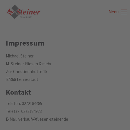
Menu
Login
Benutzername
Impressum
Passwort
Michael Steiner
M. Steiner Fliesen & mehr
Zur Christinenhütte 15
57368 Lennestadt
Anmelden
Kontakt
Register
|
Lost your password?
Telefon: 0272184485
Support
Telefax: 0272184928
E-Mail: verkauf@fliesen-steiner.de
Lorem ipsum dolor sit amet: